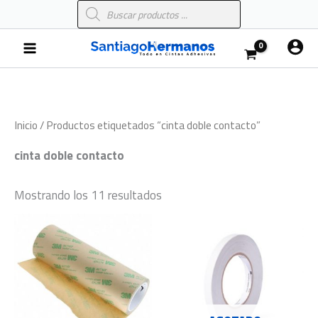
Búsqueda
Ir
de
al
productos
Main
contenido
Menu
Inicio
/ Productos etiquetados “cinta doble contacto”
cinta doble contacto
Mostrando los 11 resultados