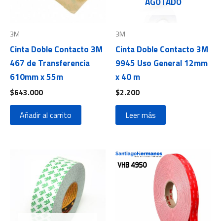
AGOTADO
3M
3M
Cinta Doble Contacto 3M
Cinta Doble Contacto 3M
467 de Transferencia
9945 Uso General 12mm
610mm x 55m
x 40 m
$
643.000
$
2.200
Añadir al carrito
Leer más