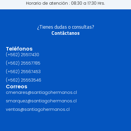
Horario de atención : 08:30 a 17:30 Hrs.
¿Tienes dudas o consultas?
Contáctanos
Teléfonos
(+562) 25517430‬
(+562) 25557785
(+562) 25567453‬
(+562) ‪25553546
Correos
cmenares@santiagohermanos.cl
smarquez@santiagohermanos.cl
ventas@santiagohermanos.cl