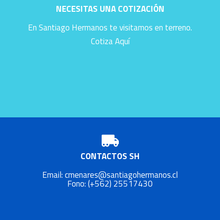
NECESITAS UNA COTIZACIÓN
En Santiago Hermanos te visitamos en terreno.
Cotiza Aquí
CONTACTOS SH
Email: cmenares@santiagohermanos.cl
Fono: (+562) 25517430