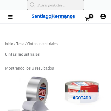
Búsqueda
Ir
de
al
productos
Main
contenido
Menu
Inicio
/
Tesa
/ Cintas Industriales
Cintas Industriales
Mostrando los 8 resultados
AGOTADO