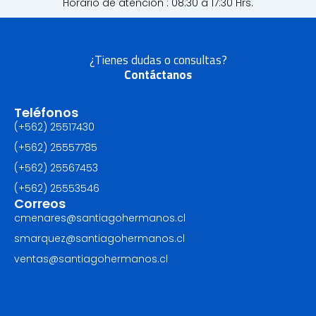
Horario de atención : 08:30 a 17:30 Hrs.
¿Tienes dudas o consultas?
Contáctanos
Teléfonos
(+562) 25517430‬
(+562) 25557785
(+562) 25567453‬
(+562) ‪25553546
Correos
cmenares@santiagohermanos.cl
smarquez@santiagohermanos.cl
ventas@santiagohermanos.cl