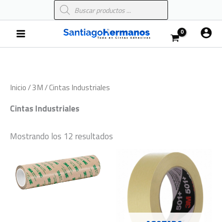
Búsqueda
Ir
de
al
productos
Main
contenido
Menu
Inicio
/
3M
/ Cintas Industriales
Cintas Industriales
Mostrando los 12 resultados