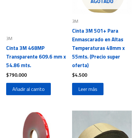
AGOTADO
3M
Cinta 3M 501+ Para
3M
Enmascarado en Altas
Cinta 3M 468MP
Temperaturas 48mm x
Transparente 609.6 mm x
55mts. (Precio super
54.86 mts.
oferta)
$
790.000
$
4.500
Añadir al carrito
Leer más