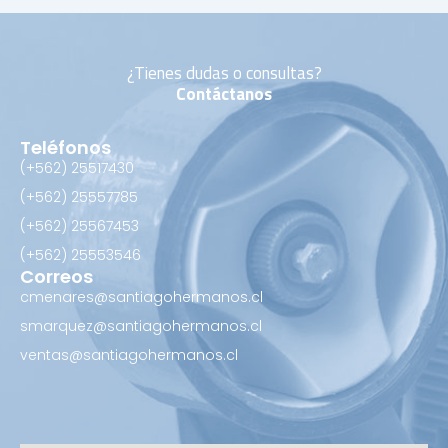
¿Tienes dudas o consultas?
Contáctanos
Teléfonos
(+562) 25517430‬
(+562) 25557785
(+562) 25567453‬
(+562) ‪25553546
Correos
cmenares@santiagohermanos.cl
smarquez@santiagohermanos.cl
ventas@santiagohermanos.cl