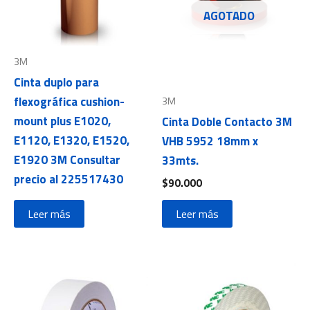
AGOTADO
3M
Cinta duplo para
flexográfica cushion-
3M
mount plus E1020,
Cinta Doble Contacto 3M
E1120, E1320, E1520,
VHB 5952 18mm x
E1920 3M Consultar
33mts.
precio al 225517430
$
90.000
Leer más
Leer más