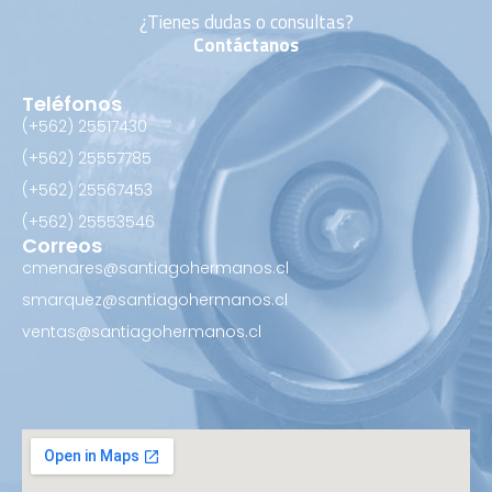
¿Tienes dudas o consultas?
Contáctanos
Teléfonos
(+562) 25517430‬
(+562) 25557785
(+562) 25567453‬
(+562) ‪25553546
Correos
cmenares@santiagohermanos.cl
smarquez@santiagohermanos.cl
ventas@santiagohermanos.cl