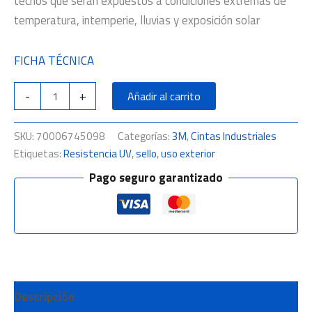
techos que serán expuestos a condiciones extremas de
temperatura, intemperie, lluvias y exposición solar
FICHA TÉCNICA
-
+
Añadir al carrito
SKU:
70006745098
Categorías:
3M
,
Cintas Industriales
Etiquetas:
Resistencia UV
,
sello
,
uso exterior
Pago seguro garantizado
Descripción