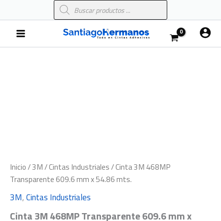
Búsqueda
Ir
de
al
productos
Main
contenido
Menu
Cinta
3M
468MP
Transparente
609.6
mm
x
54.86
mts.
cantidad
Inicio
/
3M
/
Cintas Industriales
/ Cinta 3M 468MP
Transparente 609.6 mm x 54.86 mts.
3M
,
Cintas Industriales
Cinta 3M 468MP Transparente 609.6 mm x