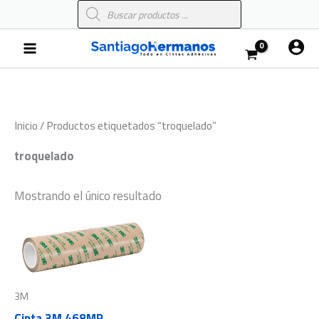
Búsqueda
Ir
de
al
productos
Main
contenido
Menu
Inicio
/ Productos etiquetados “troquelado”
troquelado
Mostrando el único resultado
3M
Cinta 3M 468MP