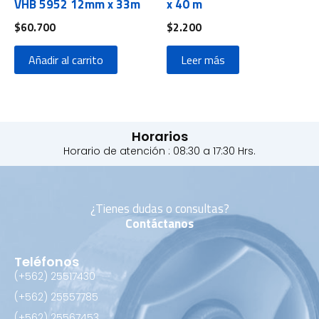
VHB 5952 12mm x 33m
x 40 m
$
60.700
$
2.200
Añadir al carrito
Leer más
Horarios
Horario de atención : 08:30 a 17:30 Hrs.
¿Tienes dudas o consultas?
Contáctanos
Teléfonos
(+562) 25517430‬
(+562) 25557785
(+562) 25567453‬