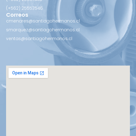
(+562) ‪25553546
Correos
cmenares@santiagohermanos.cl
smarquez@santiagohermanos.cl
ventas@santiagohermanos.cl