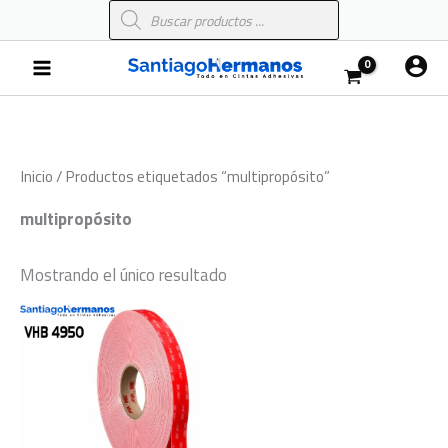
Búsqueda
Ir
de
al
productos
Main
contenido
Menu
Inicio
/ Productos etiquetados “multipropósito”
multipropósito
Mostrando el único resultado