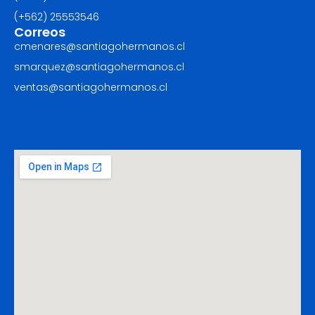
(+562) ‪25553546
Correos
cmenares@santiagohermanos.cl
smarquez@santiagohermanos.cl
ventas@santiagohermanos.cl