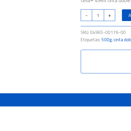
tesa® 4965 cinta doble 
12mm
x
-
+
A
50
mts.
Transparente
SKU:
04965-00176-00
cantidad
Etiquetas:
500g
,
cinta do