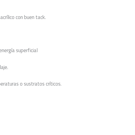
crílico con buen tack.
nergía superficial
aje.
raturas o sustratos críticos.