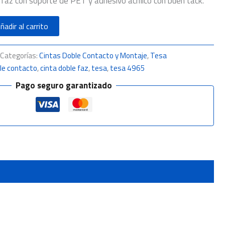
faz con soporte de PET y adhesivo acrílico con buen tack.
ñadir al carrito
Categorías:
Cintas Doble Contacto y Montaje
,
Tesa
ble contacto
,
cinta doble faz
,
tesa
,
tesa 4965
Pago seguro garantizado