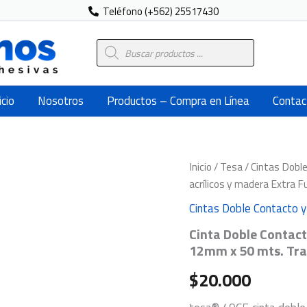
Teléfono (+562) 25517430
Búsqueda
de
productos
icio
Nosotros
Productos – Compra en Línea
Contac
Cinta
Inicio
/
Tesa
/
Cintas Dobl
Doble
acrílicos y madera Extra
Contacto
Tesa
Cintas Doble Contacto 
4965
Cinta Doble Contact
para
acrílicos
12mm x 50 mts. Tr
y
madera
$
20.000
Extra
Fuerte