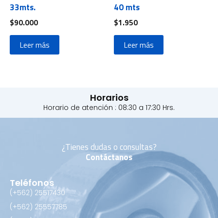
33mts.
40 mts
$
90.000
$
1.950
Leer más
Leer más
Horarios
Horario de atención : 08:30 a 17:30 Hrs.
¿Tienes dudas o consultas?
Contáctanos
Teléfonos
(+562) 25517430‬
(+562) 25557785