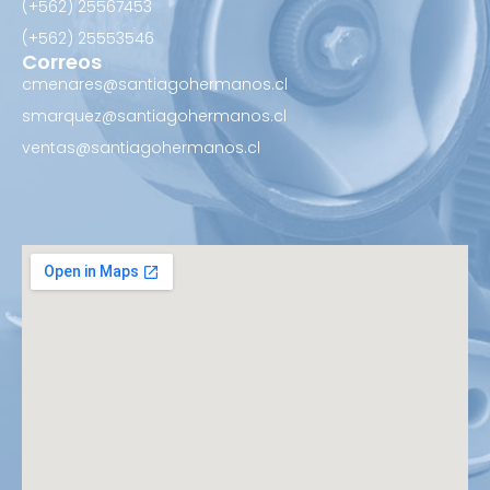
(+562) 25567453‬
(+562) ‪25553546
Correos
cmenares@santiagohermanos.cl
smarquez@santiagohermanos.cl
ventas@santiagohermanos.cl