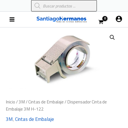
Búsqueda
Ir
de
al
productos
Main
contenido
Menu
Dispensador
Cinta
de
Embalaje
3M
H-
122
cantidad
Inicio
/
3M
/
Cintas de Embalaje
/ Dispensador Cinta de
Embalaje 3M H-122
3M
,
Cintas de Embalaje