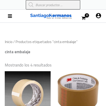
Búsqueda
Ir
de
al
productos
Main
contenido
Menu
Inicio
/ Productos etiquetados “cinta embalaje”
cinta embalaje
Mostrando los 4 resultados