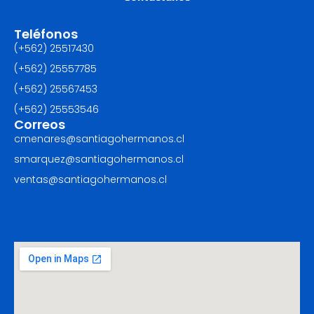
Teléfonos
(+562) 25517430‬
(+562) 25557785
(+562) 25567453‬
(+562) ‪25553546
Correos
cmenares@santiagohermanos.cl
smarquez@santiagohermanos.cl
ventas@santiagohermanos.cl