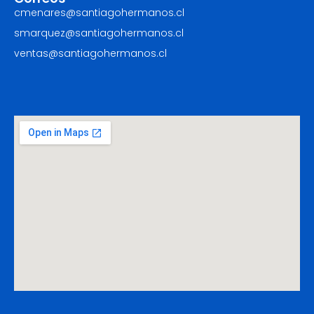
cmenares@santiagohermanos.cl
smarquez@santiagohermanos.cl
ventas@santiagohermanos.cl