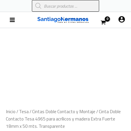
Búsqueda
Ir
de
al
productos
Main
contenido
Menu
Cinta
Doble
Contacto
Tesa
4965
para
acrílicos
y
madera
Extra
Fuerte
18mm
x
50
Inicio
/
Tesa
/
Cintas Doble Contacto y Montaje
/ Cinta Doble
mts.
Transparente
Contacto Tesa 4965 para acrílicos y madera Extra Fuerte
cantidad
18mm x 50 mts. Transparente