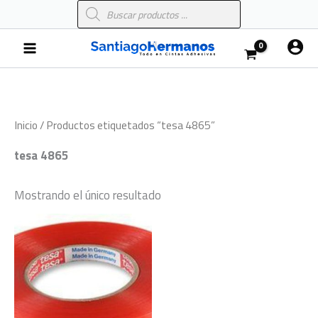
Búsqueda
Ir
de
al
productos
Main
contenido
Menu
Inicio
/ Productos etiquetados “tesa 4865”
tesa 4865
Mostrando el único resultado