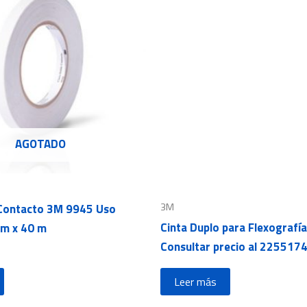
AGOTADO
3M
 Contacto 3M 9945 Uso
Cinta Duplo para Flexograf
m x 40 m
Consultar precio al 225517
Leer más