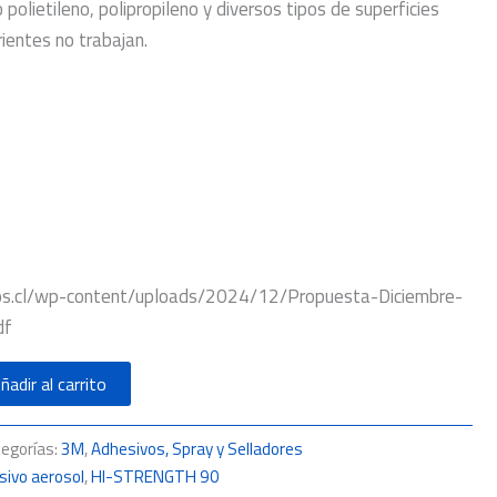
 polietileno, polipropileno y diversos tipos de superficies
ientes no trabajan.
nos.cl/wp-content/uploads/2024/12/Propuesta-Diciembre-
df
ñadir al carrito
egorías:
3M
,
Adhesivos, Spray y Selladores
sivo aerosol
,
HI-STRENGTH 90