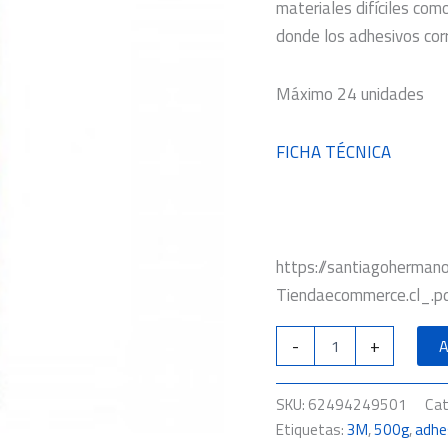
materiales difíciles como
donde los adhesivos corr
Máximo 24 unidades
FICHA TÉCNICA
https://santiagoherma
Tiendaecommerce.cl_.p
-
+
A
SKU:
62494249501
Cat
Etiquetas:
3M
,
500g
,
adhe