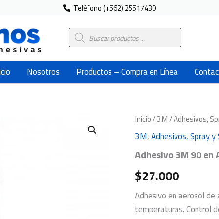
Teléfono (+562) 25517430
Búsqueda
de
productos
icio
Nosotros
Productos – Compra en Línea
Contac
Adhesivo
Inicio
/
3M
/
Adhesivos, Sp
3M
3M
,
Adhesivos, Spray y 
90
en
Adhesivo 3M 90 en 
Aerosol
500
$
27.000
g
cantidad
Adhesivo en aerosol de a
temperaturas. Control de