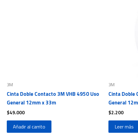
3M
3M
Cinta Doble Contacto 3M VHB 4950 Uso
Cinta Doble
General 12mm x 33m
General 12m
$
49.000
$
2.200
Añadir al carrito
Leer más