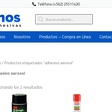
Teléfono (+562) 25517430
Búsqueda
de
productos
icio
Nosotros
Productos – Compra en Línea
Contac
o
/ Productos etiquetados “adhesivo aerosol”
esivo aerosol
trando los 2 resultados