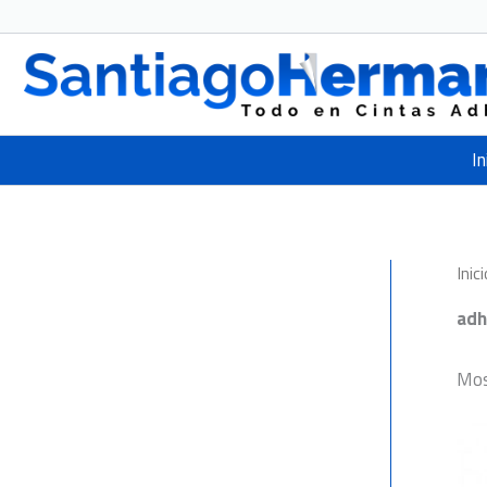
Ir
al
contenido
In
Inici
adh
Mos