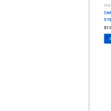
Cint
Cin
519
$
7.
A