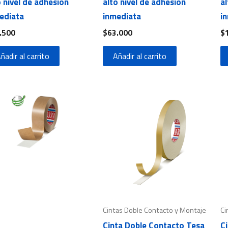
o nivel de adhesión
alto nivel de adhesión
al
ediata
inmediata
i
.500
$
63.000
$
ñadir al carrito
Añadir al carrito
Cintas Doble Contacto y Montaje
Ci
Cinta Doble Contacto Tesa
C