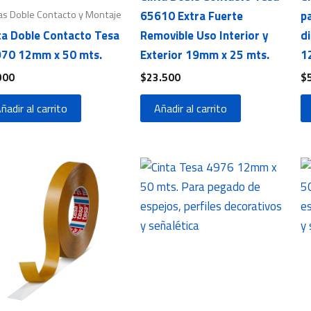
as Doble Contacto y Montaje
65610 Extra Fuerte
pa
ta Doble Contacto Tesa
Removible Uso Interior y
di
70 12mm x 50 mts.
Exterior 19mm x 25 mts.
1
900
$
23.500
$
ñadir al carrito
Añadir al carrito