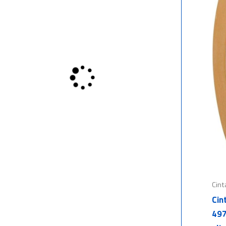
Cint
Cin
497