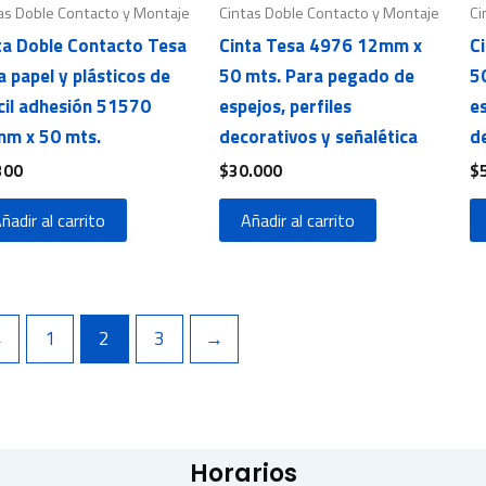
as Doble Contacto y Montaje
Cintas Doble Contacto y Montaje
Ci
ta Doble Contacto Tesa
Cinta Tesa 4976 12mm x
C
a papel y plásticos de
50 mts. Para pegado de
5
ícil adhesión 51570
espejos, perfiles
es
m x 50 mts.
decorativos y señalética
de
300
$
30.000
$
ñadir al carrito
Añadir al carrito
←
1
2
3
→
Horarios