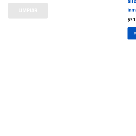
alt
inm
LIMPIAR
$
31
A