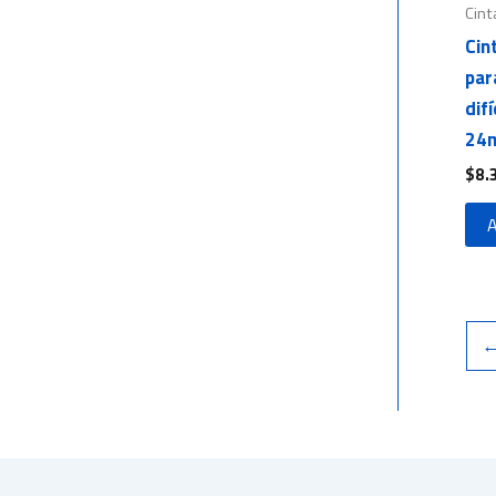
Cint
Cin
par
dif
24m
$
8.
A