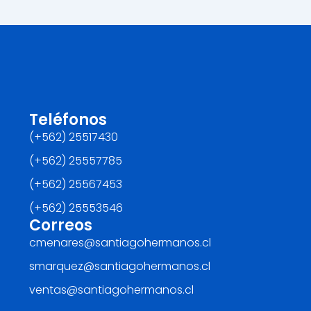
Teléfonos
(+562) 25517430‬
(+562) 25557785
(+562) 25567453‬
(+562) ‪25553546
Correos
cmenares@santiagohermanos.cl
smarquez@santiagohermanos.cl
ventas@santiagohermanos.cl