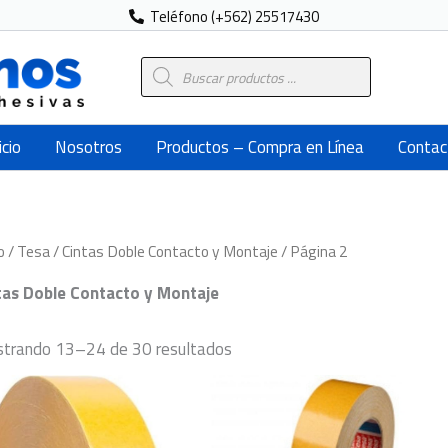
Teléfono (+562) 25517430
Búsqueda
de
productos
icio
Nosotros
Productos – Compra en Línea
Contac
o
/
Tesa
/
Cintas Doble Contacto y Montaje
/ Página 2
tas Doble Contacto y Montaje
trando 13–24 de 30 resultados