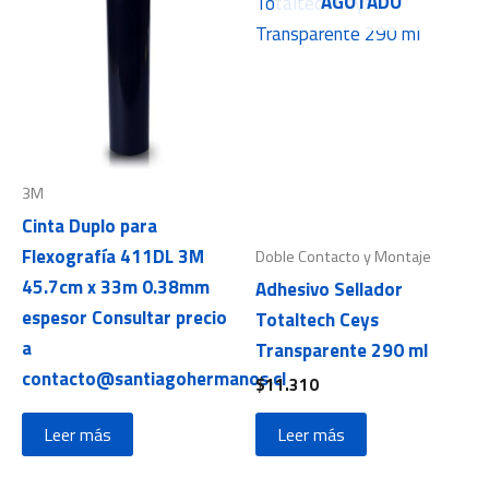
AGOTADO
3M
Cinta Duplo para
Flexografía 411DL 3M
Doble Contacto y Montaje
45.7cm x 33m 0.38mm
Adhesivo Sellador
espesor Consultar precio
Totaltech Ceys
a
Transparente 290 ml
contacto@santiagohermanos.cl
$
11.310
Leer más
Leer más