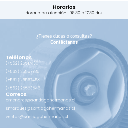
Horarios
Horario de atención : 08:30 a 17:30 Hrs.
¿Tienes dudas o consultas?
Contáctanos
Teléfonos
(+562) 25517430‬
(+562) 25557785
(+562) 25567453‬
(+562) ‪25553546
Correos
cmenares@santiagohermanos.cl
smarquez@santiagohermanos.cl
ventas@santiagohermanos.cl