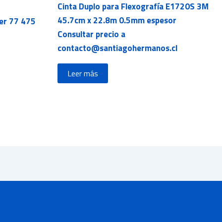
Cinta Duplo para Flexografía E1720S 3M
45.7cm x 22.8m 0.5mm espesor
er 77 475
Consultar precio a
contacto@santiagohermanos.cl
Leer más