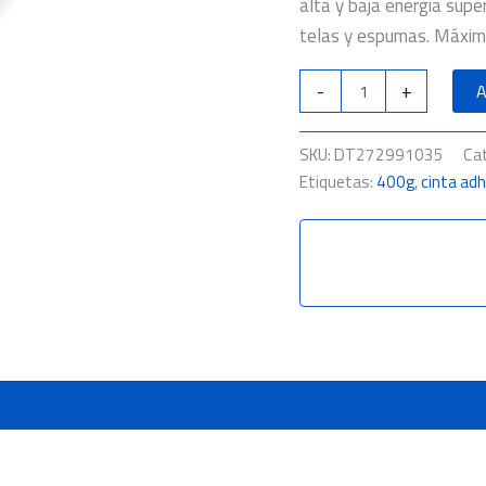
alta y baja energía super
telas y espumas. Máxim
-
+
A
SKU:
DT272991035
Ca
Etiquetas:
400g
,
cinta ad