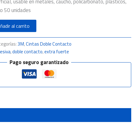
ficial, usable en metales, caucho, policarbonato, plásticos,
o 50 unidades
ñadir al carrito
tegorías:
3M
,
Cintas Doble Contacto
hesiva
,
doble contacto
,
extra fuerte
Pago seguro garantizado