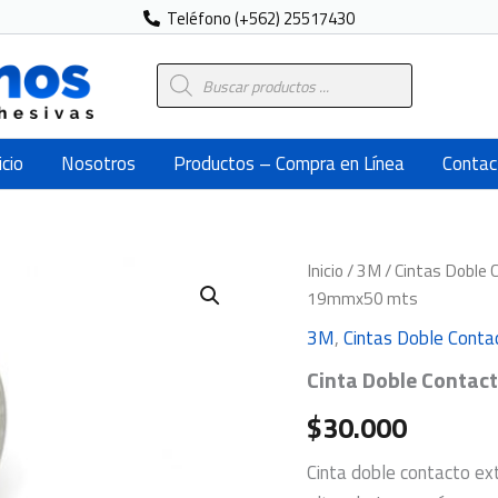
Teléfono (+562) 25517430
Búsqueda
de
productos
icio
Nosotros
Productos – Compra en Línea
Contac
Cinta
Inicio
/
3M
/
Cintas Doble 
Doble
19mmx50 mts
Contacto
3M
3M
,
Cintas Doble Conta
9087
Cinta Doble Contac
Extra
Fuerte
$
30.000
19mmx50
mts
cantidad
Cinta doble contacto ext