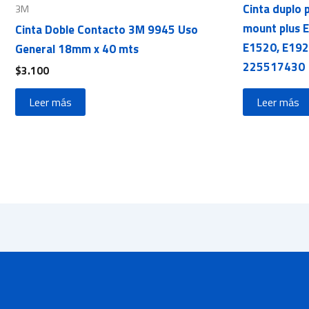
Cinta duplo 
3M
mount plus 
Cinta Doble Contacto 3M 9945 Uso
E1520, E1920
General 18mm x 40 mts
225517430
$
3.100
Leer más
Leer más