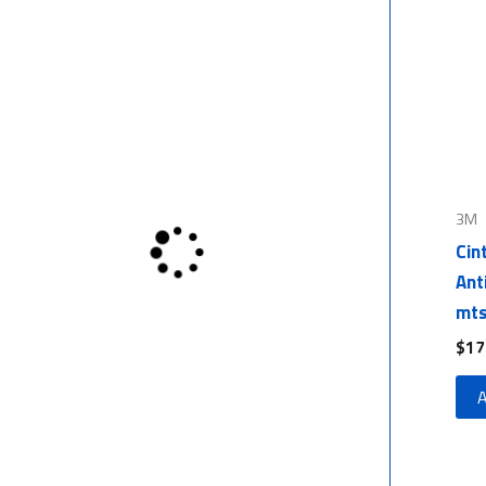
3M
Cin
Ant
mts
$
17
A