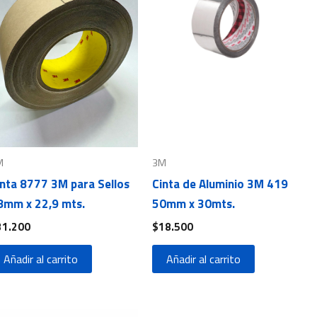
M
3M
inta 8777 3M para Sellos
Cinta de Aluminio 3M 419
8mm x 22,9 mts.
50mm x 30mts.
31.200
$
18.500
Añadir al carrito
Añadir al carrito