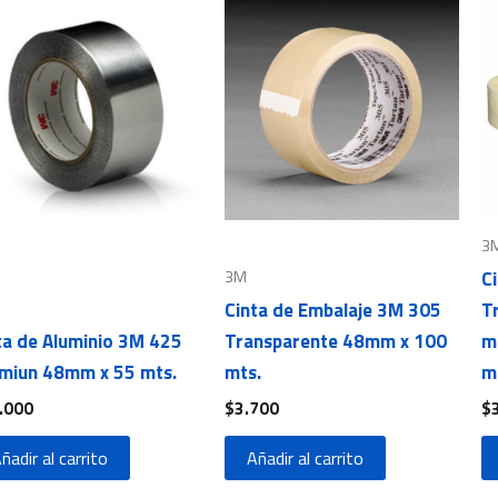
3
3M
C
Cinta de Embalaje 3M 305
T
ta de Aluminio 3M 425
Transparente 48mm x 100
mt
miun 48mm x 55 mts.
mts.
m
.000
$
3.700
$
ñadir al carrito
Añadir al carrito