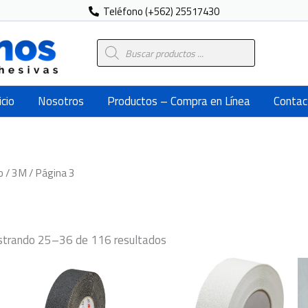
Teléfono (+562) 25517430
Búsqueda
de
productos
icio
Nosotros
Productos – Compra en Línea
Contac
o
/
3M
/ Página 3
trando 25–36 de 116 resultados