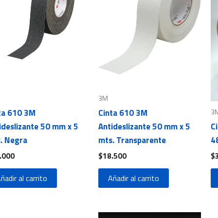
3M
3
ta 610 3M
Cinta 610 3M
ideslizante 50 mm x 5
Antideslizante 50 mm x 5
C
. Negra
mts. Transparente
4
.000
$
18.500
$
ñadir al carrito
Añadir al carrito