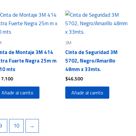
M
3M
inta de Montaje 3M 414
Cinta de Seguridad 3M
xtra Fuerte Negra 25m m
5702, Negro/Amarillo
 10 mts
48mm x 33mts.
17.100
$
46.500
Añadir al carrito
Añadir al carrito
9
10
→