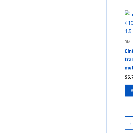
3M
Cin
tra
met
$
6.
A