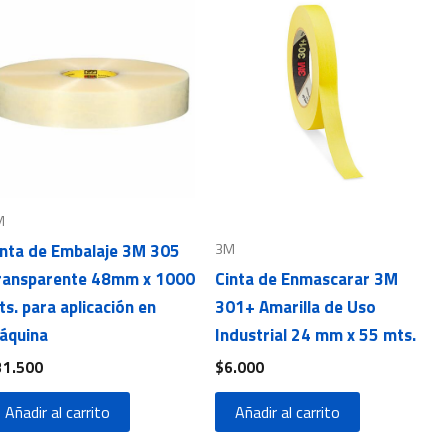
M
3M
inta de Embalaje 3M 305
ransparente 48mm x 1000
Cinta de Enmascarar 3M
s. para aplicación en
301+ Amarilla de Uso
áquina
Industrial 24 mm x 55 mts.
31.500
$
6.000
Añadir al carrito
Añadir al carrito