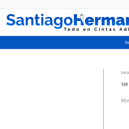
Ir
al
contenido
In
Inici
3M
Mos