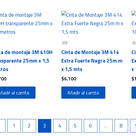
3M
3
ta de montaje 3M 410H
Cinta de Montaje 3M 414
C
nsparente 25mm x 1,5
Extra Fuerte Negra 25m m
E
ros
x 1,5 mts
x
700
$
6.100
$
ñadir al carrito
Añadir al carrito
←
1
2
3
4
5
6
…
8