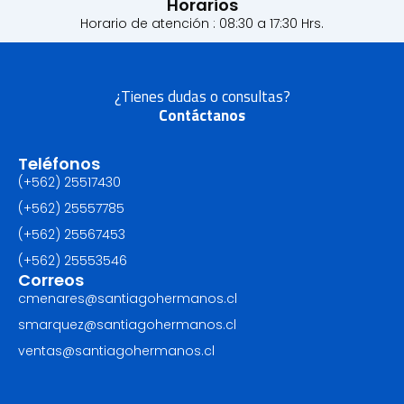
Horarios
Horario de atención : 08:30 a 17:30 Hrs.
¿Tienes dudas o consultas?
Contáctanos
Teléfonos
(+562) 25517430‬
(+562) 25557785
(+562) 25567453‬
(+562) ‪25553546
Correos
cmenares@santiagohermanos.cl
smarquez@santiagohermanos.cl
ventas@santiagohermanos.cl