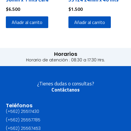
$
6.500
$
1.500
Añadir al carrito
Añadir al carrito
Horarios
Horario de atención : 08:30 a 17:30 Hrs.
¿Tienes dudas o consultas?
Contáctanos
Teléfonos
(+562) 25517430‬
(+562) 25557785
(+562) 25567453‬