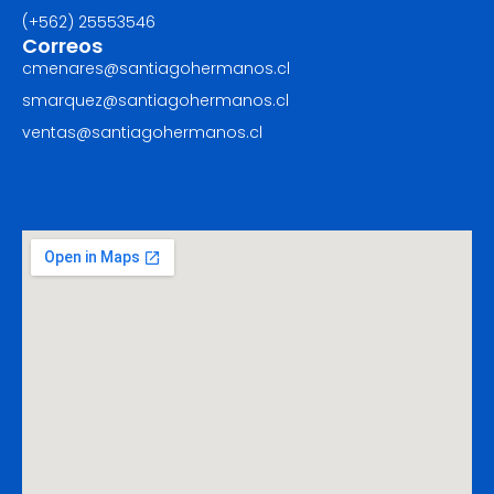
(+562) ‪25553546
Correos
cmenares@santiagohermanos.cl
smarquez@santiagohermanos.cl
ventas@santiagohermanos.cl