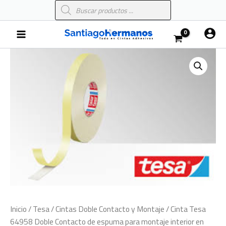
Búsqueda
Ir
de
al
productos
Main
contenido
Menu
Inicio
/
Tesa
/
Cintas Doble Contacto y Montaje
/ Cinta Tesa
64958 Doble Contacto de espuma para montaje interior en