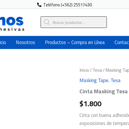
Teléfono (+562) 25517430
Búsqueda
de
productos
icio
Nosotros
Productos – Compra en Línea
Contac
Cinta
Inicio
/
Tesa
/
Masking Ta
Masking
Masking Tape
,
Tesa
Tesa
53124
Cinta Masking Tesa
36mm
x
$
1.800
40
mts.
Cinta con buena adhesión
cantidad
exposiciones de tempera