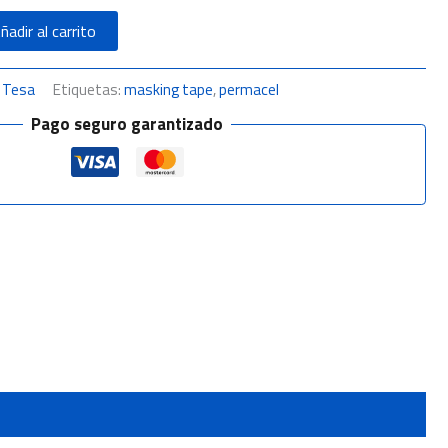
ñadir al carrito
,
Tesa
Etiquetas:
masking tape
,
permacel
Pago seguro garantizado