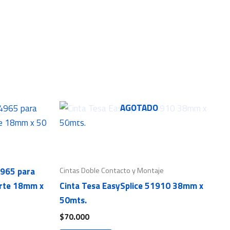
AGOTADO
Cintas Doble Contacto y Montaje
4965 para
erte 18mm x
Cinta Tesa EasySplice 51910 38mm x
50mts.
$
70.000