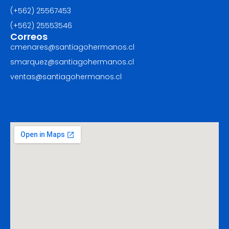
(+562) 25567453‬
(+562) ‪25553546
Correos
cmenares@santiagohermanos.cl
smarquez@santiagohermanos.cl
ventas@santiagohermanos.cl