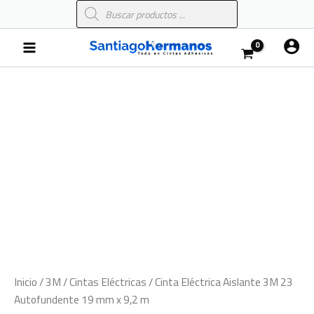
Búsqueda
Ir
de
al
productos
Main
contenido
Menu
Cinta
Eléctrica
Aislante
3M
23
Autofundente
19
mm
x
9,2
m
cantidad
Inicio
/
3M
/
Cintas Eléctricas
/ Cinta Eléctrica Aislante 3M 23
Autofundente 19 mm x 9,2 m