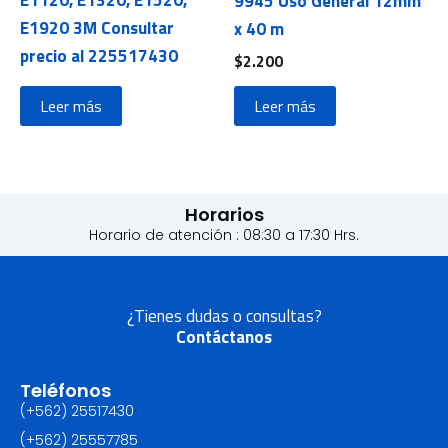
9945 Uso General 12mm
E1920 3M Consultar
x 40 m
precio al 225517430
$
2.200
Leer más
Leer más
Horarios
Horario de atención : 08:30 a 17:30 Hrs.
¿Tienes dudas o consultas?
Contáctanos
Teléfonos
(+562) 25517430‬
(+562) 25557785