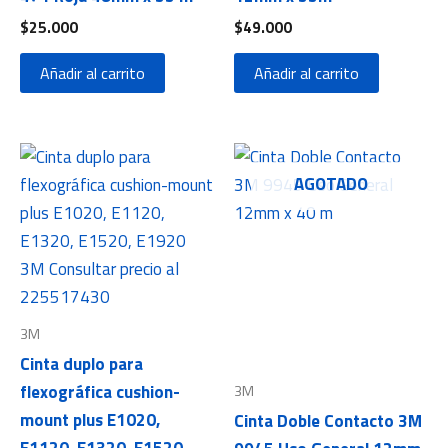
$
25.000
$
49.000
Añadir al carrito
Añadir al carrito
AGOTADO
3M
Cinta duplo para
flexográfica cushion-
3M
mount plus E1020,
Cinta Doble Contacto 3M
E1120, E1320, E1520,