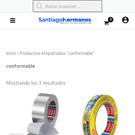
Búsqueda
Ir
de
al
productos
Main
contenido
Menu
Inicio
/ Productos etiquetados “conformable”
conformable
Mostrando los 3 resultados