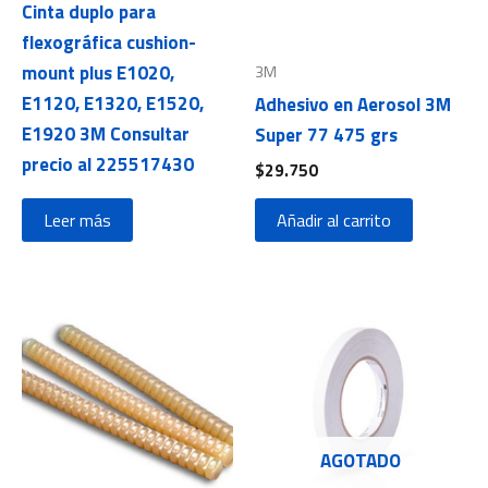
Cinta duplo para
flexográfica cushion-
mount plus E1020,
3M
E1120, E1320, E1520,
Adhesivo en Aerosol 3M
E1920 3M Consultar
Super 77 475 grs
precio al 225517430
$
29.750
Leer más
Añadir al carrito
AGOTADO