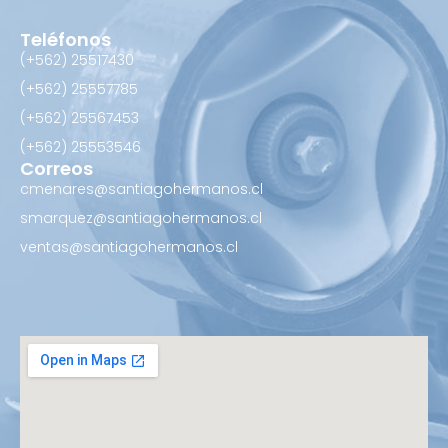
Teléfonos
(+562) 25517430‬
(+562) 25557785
(+562) 25567453‬
(+562) ‪25553546
Correos
cmenares@santiagohermanos.cl
smarquez@santiagohermanos.cl
ventas@santiagohermanos.cl