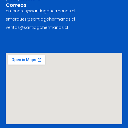
Correos
cmenares@santiagohermanos.cl
smarquez@santiagohermanos.cl
ventas@santiagohermanos.cl