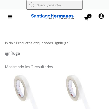
Búsqueda
Ir
de
al
productos
Main
contenido
Menu
Inicio
/ Productos etiquetados “ignífuga”
ignífuga
Mostrando los 2 resultados