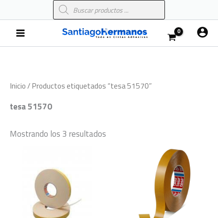
Búsqueda
Ir
de
al
productos
Main
contenido
Menu
Inicio
/ Productos etiquetados “tesa 51570”
tesa 51570
Mostrando los 3 resultados