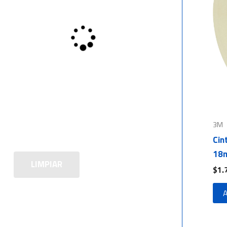
3M
Cin
18m
LIMPIAR
$
1.
A