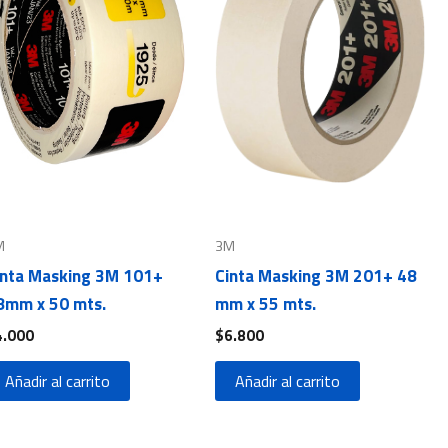
M
3M
inta Masking 3M 101+
Cinta Masking 3M 201+ 48
8mm x 50 mts.
mm x 55 mts.
4.000
$
6.800
Añadir al carrito
Añadir al carrito