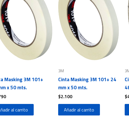
3M
3
ta Masking 3M 101+
Cinta Masking 3M 101+ 24
C
m x 50 mts.
mm x 50 mts.
4
790
$
2.100
$
ñadir al carrito
Añadir al carrito