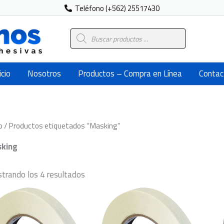
Teléfono (+562) 25517430
Búsqueda
de
productos
icio
Nosotros
Productos – Compra en Línea
Contac
o
/ Productos etiquetados “Masking”
king
trando los 4 resultados