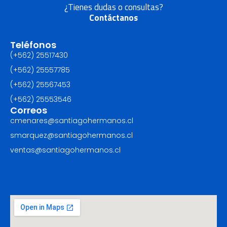
¿Tienes dudas o consultas?
Contáctanos
Teléfonos
(+562) 25517430‬
(+562) 25557785
(+562) 25567453‬
(+562) ‪25553546
Correos
cmenares@santiagohermanos.cl
smarquez@santiagohermanos.cl
ventas@santiagohermanos.cl