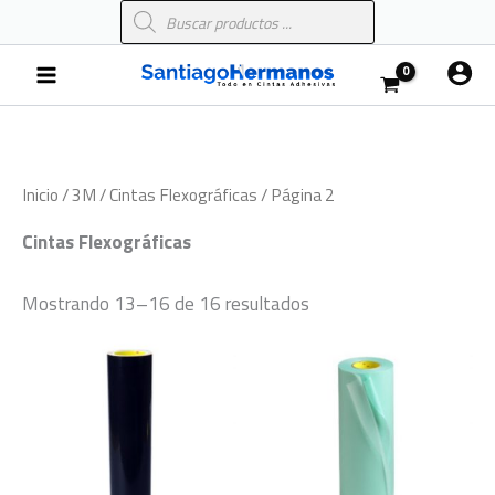
Búsqueda
Ir
de
al
productos
Main
contenido
Menu
Inicio
/
3M
/
Cintas Flexográficas
/ Página 2
Cintas Flexográficas
Mostrando 13–16 de 16 resultados