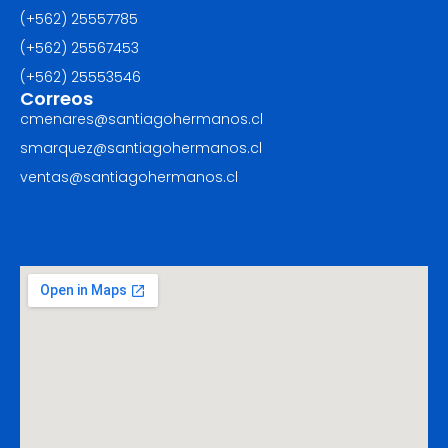
(+562) 25557785
(+562) 25567453‬
(+562) ‪25553546
Correos
cmenares@santiagohermanos.cl
smarquez@santiagohermanos.cl
ventas@santiagohermanos.cl