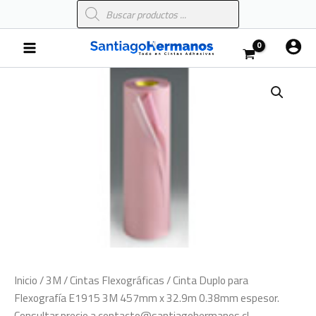
Búsqueda
Ir
de
al
productos
Main
contenido
Menu
Inicio
/
3M
/
Cintas Flexográficas
/ Cinta Duplo para
Flexografía E1915 3M 457mm x 32.9m 0.38mm espesor.
Consultar precio a contacto@santiagohermanos.cl