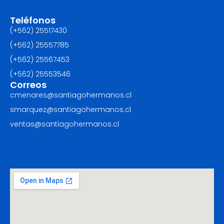
Teléfonos
(+562) 25517430‬
(+562) 25557785
(+562) 25567453‬
(+562) ‪25553546
Correos
cmenares@santiagohermanos.cl
smarquez@santiagohermanos.cl
ventas@santiagohermanos.cl