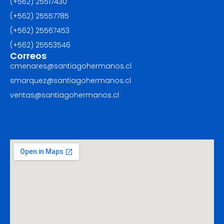
(+562) 25517430‬
(+562) 25557785
(+562) 25567453‬
(+562) ‪25553546
Correos
cmenares@santiagohermanos.cl
smarquez@santiagohermanos.cl
ventas@santiagohermanos.cl