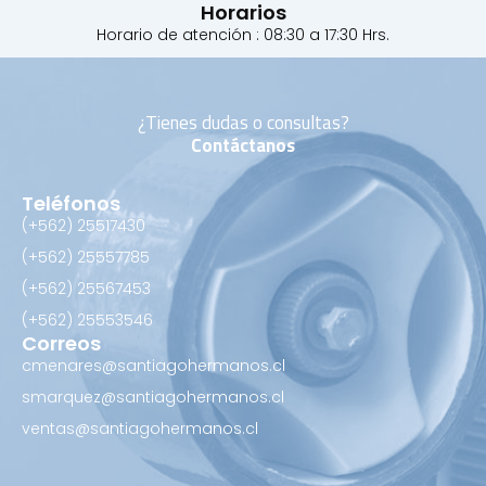
Horarios
Horario de atención : 08:30 a 17:30 Hrs.
¿Tienes dudas o consultas?
Contáctanos
Teléfonos
(+562) 25517430‬
(+562) 25557785
(+562) 25567453‬
(+562) ‪25553546
Correos
cmenares@santiagohermanos.cl
smarquez@santiagohermanos.cl
ventas@santiagohermanos.cl