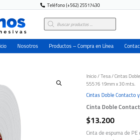
Teléfono (+562) 25517430
Búsqueda
de
productos
icio
Nosotros
Productos – Compra en Línea
Contac
Inicio
/
Tesa
/
Cintas Dobl
55576 19mm x 30 mts.
Cintas Doble Contacto 
Cinta Doble Contac
$
13.200
Cinta de espuma de PE 