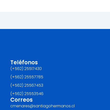
Teléfonos
(+562) 25517430‬
(+562) 25557785
(+562) 25567453‬
(+562) ‪25553546
Correos
cmenares@santiagohermanos.cl