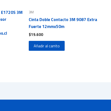
ía E1720S 3M
3M
esor
Cinta Doble Contacto 3M 9087 Extra
Fuerte 12mmx50m
s.cl
$
19.600
Añadir al carrito