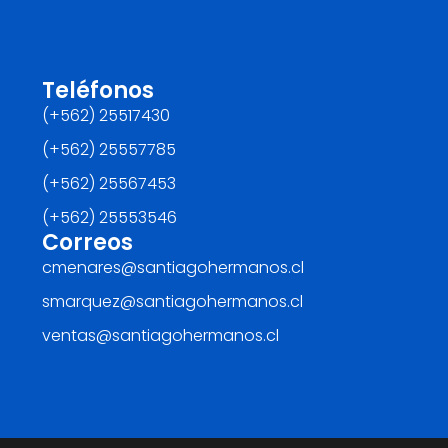
Teléfonos
(+562) 25517430‬
(+562) 25557785
(+562) 25567453‬
(+562) ‪25553546
Correos
cmenares@santiagohermanos.cl
smarquez@santiagohermanos.cl
ventas@santiagohermanos.cl