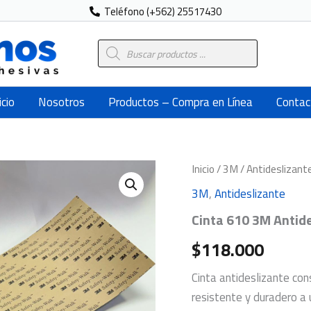
Teléfono (+562) 25517430
Búsqueda
de
productos
icio
Nosotros
Productos – Compra en Línea
Contac
Inicio
/
3M
/
Antideslizant
3M
,
Antideslizante
Cinta 610 3M Antid
$
118.000
Cinta antideslizante con
resistente y duradero a