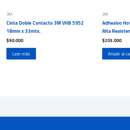
3M
3M
Cinta Doble Contacto 3M VHB 5952
Adhesivo Ho
18mm x 33mts.
Alta Resisten
$
90.000
$
203.000
Leer más
Añadir al ca