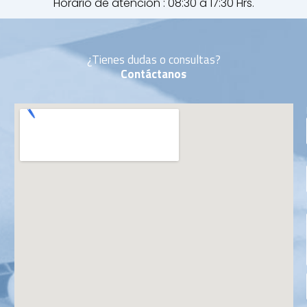
Horario de atención : 08:30 a 17:30 Hrs.
¿Tienes dudas o consultas?
Contáctanos