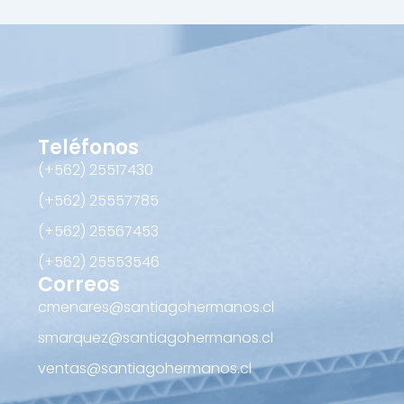
Teléfonos
(+562) 25517430‬
(+562) 25557785
(+562) 25567453‬
(+562) ‪25553546
Correos
cmenares@santiagohermanos.cl
smarquez@santiagohermanos.cl
ventas@santiagohermanos.cl