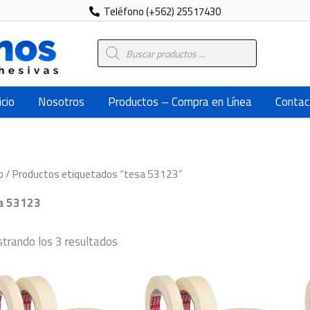
Teléfono (+562) 25517430
Búsqueda
de
productos
icio
Nosotros
Productos – Compra en Línea
Contac
o
/ Productos etiquetados “tesa 53123”
a 53123
trando los 3 resultados