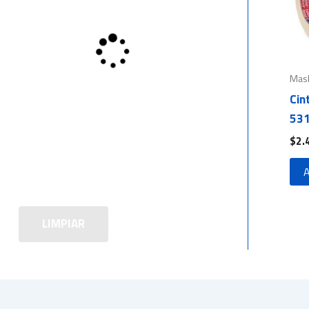
Mask
Cin
531
$
2.
A
LIMPIAR