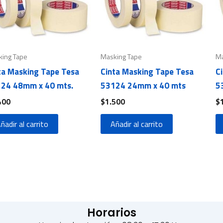
ing Tape
Masking Tape
Ma
ta Masking Tape Tesa
Cinta Masking Tape Tesa
C
24 48mm x 40 mts.
53124 24mm x 40 mts
5
400
$
1.500
$
ñadir al carrito
Añadir al carrito
Horarios