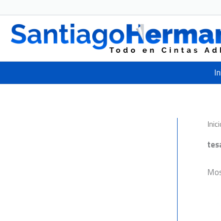
Ir
al
contenido
In
Inici
tes
Mos