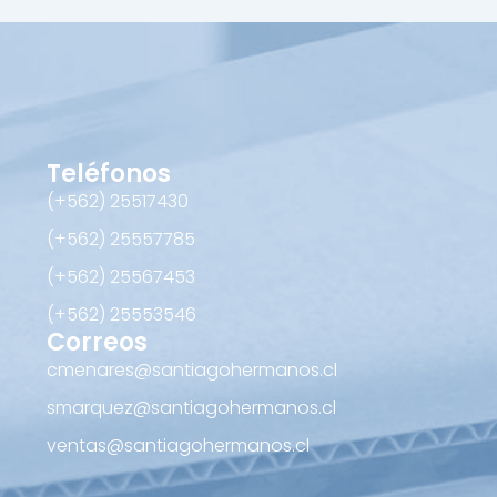
Teléfonos
(+562) 25517430‬
(+562) 25557785
(+562) 25567453‬
(+562) ‪25553546
Correos
cmenares@santiagohermanos.cl
smarquez@santiagohermanos.cl
ventas@santiagohermanos.cl