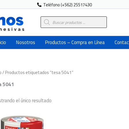
Teléfono (+562) 25517430
Búsqueda
de
productos
icio
Nosotros
Productos – Compra en Línea
Contac
o
/ Productos etiquetados “tesa 5041”
a 5041
trando el único resultado