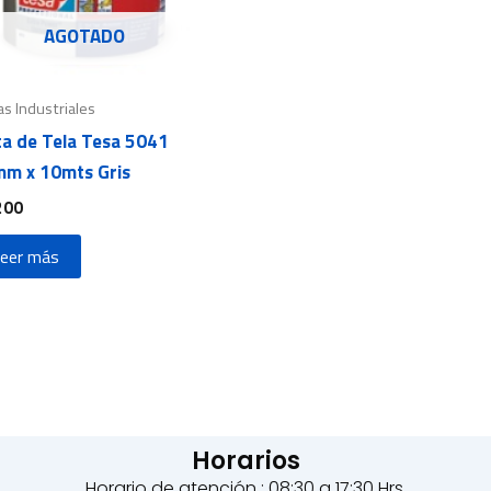
AGOTADO
as Industriales
ta de Tela Tesa 5041
m x 10mts Gris
200
eer más
Horarios
Horario de atención : 08:30 a 17:30 Hrs.