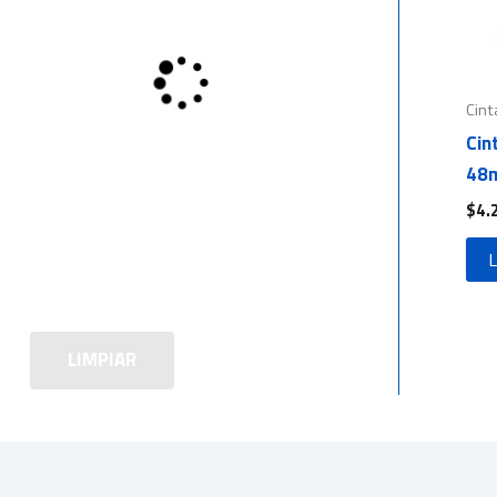
Cint
Cin
48m
$
4.
L
LIMPIAR