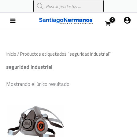
Búsqueda
Ir
de
al
productos
Main
contenido
Menu
Inicio
/ Productos etiquetados “seguridad industrial”
seguridad industrial
Mostrando el único resultado