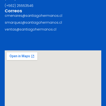
(+562) ‪25553546
Correos
cmenares@santiagohermanos.cl
smarquez@santiagohermanos.cl
ventas@santiagohermanos.cl