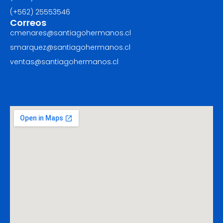
(+562) ‪25553546
Correos
cmenares@santiagohermanos.cl
smarquez@santiagohermanos.cl
ventas@santiagohermanos.cl