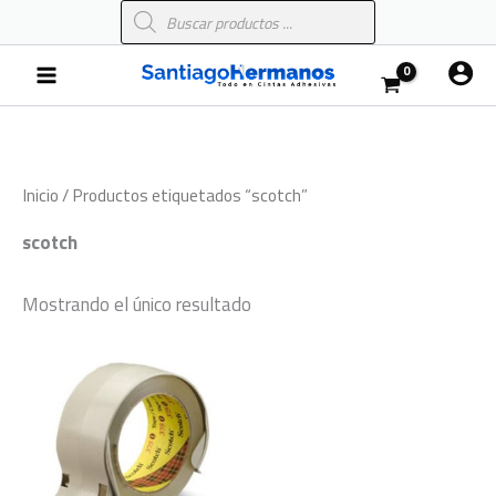
Búsqueda
Ir
de
al
productos
Main
contenido
Menu
Inicio
/ Productos etiquetados “scotch”
scotch
Mostrando el único resultado