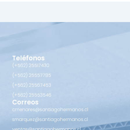
Teléfonos
(+562) 25517430‬
(+562) 25557785
(+562) 25567453‬
(+562) ‪25553546
Correos
cmenares@santiagohermanos.cl
smarquez@santiagohermanos.cl
ventas@santiagohermanos.cl