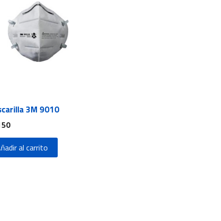
carilla 3M 9010
150
ñadir al carrito