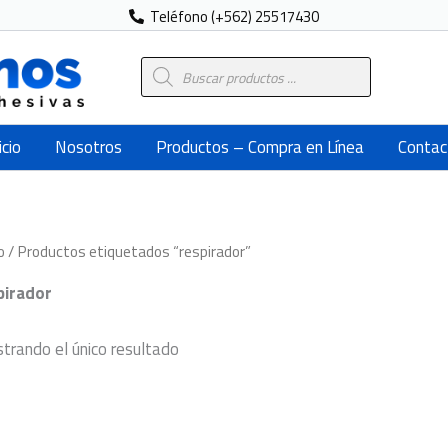
Teléfono (+562) 25517430
Búsqueda
de
productos
icio
Nosotros
Productos – Compra en Línea
Contac
o
/ Productos etiquetados “respirador”
pirador
trando el único resultado