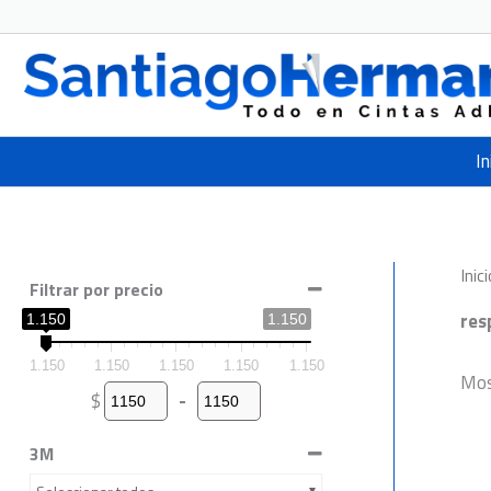
Ir
al
contenido
In
Inici
Filtrar por precio
res
1.150
1.150
1.150
1.150
1.150
1.150
1.150
Mos
$
-
Minimum Price
Maximum Price
3M