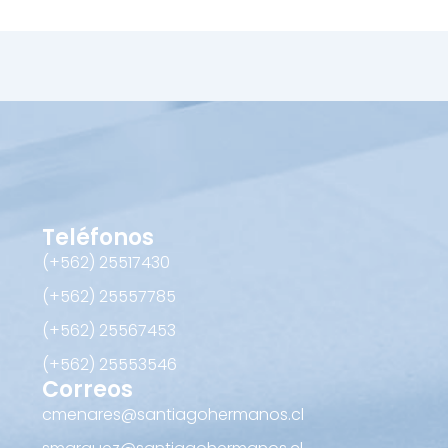
Teléfonos
(+562) 25517430‬
(+562) 25557785
(+562) 25567453‬
(+562) ‪25553546
Correos
cmenares@santiagohermanos.cl