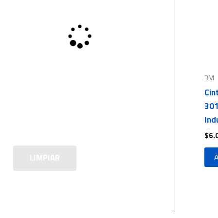
3M
Cin
301
Ind
$
6.
LIMPIAR
A