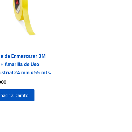
ta de Enmascarar 3M
+ Amarilla de Uso
ustrial 24 mm x 55 mts.
000
ñadir al carrito