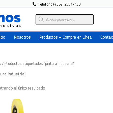
Teléfono (+562) 25517430
Búsqueda
de
productos
icio
Nosotros
Productos – Compra en Línea
Contac
o
/ Productos etiquetados “pintura industrial”
tura industrial
trando el único resultado