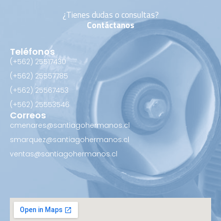
¿Tienes dudas o consultas?
Contáctanos
Teléfonos
(+562) 25517430‬
(+562) 25557785
(+562) 25567453‬
(+562) ‪25553546
Correos
cmenares@santiagohermanos.cl
smarquez@santiagohermanos.cl
ventas@santiagohermanos.cl