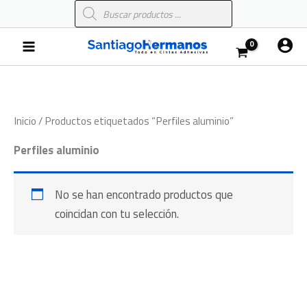
Búsqueda
Ir
de
al
productos
Main
contenido
Menu
Inicio
/ Productos etiquetados “Perfiles aluminio”
Perfiles aluminio
No se han encontrado productos que
coincidan con tu selección.