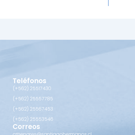
Teléfonos
(+562) 25517430‬
(+562) 25557785
(+562) 25567453‬
(+562) ‪25553546
Correos
cmenares@santiagohermanos.cl