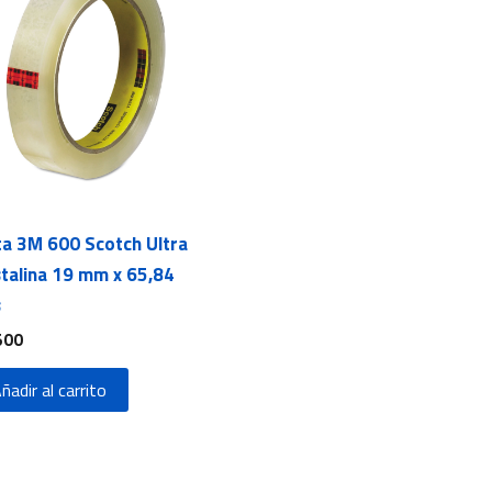
ta 3M 600 Scotch Ultra
stalina 19 mm x 65,84
s
500
ñadir al carrito