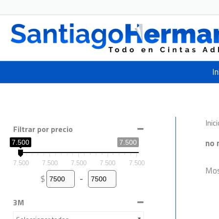
Ir
al
contenido
In
Inici
Filtrar por precio
no 
7.500
7.500
7.500
7.500
7.500
7.500
7.500
Mos
$
-
Minimum Price
Maximum Price
3M