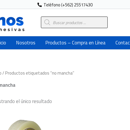
Teléfono (+562) 25517430
Búsqueda
de
productos
icio
Nosotros
Productos – Compra en Línea
Contac
o
/ Productos etiquetados “no mancha”
mancha
trando el único resultado