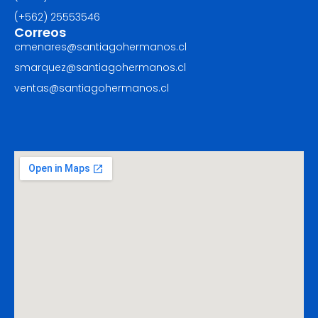
(+562) ‪25553546
Correos
cmenares@santiagohermanos.cl
smarquez@santiagohermanos.cl
ventas@santiagohermanos.cl