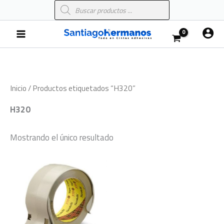
Búsqueda
Ir
de
al
productos
Main
contenido
Menu
Inicio
/ Productos etiquetados “H320”
H320
Mostrando el único resultado