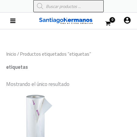
Búsqueda
Ir
de
al
productos
Main
contenido
Menu
Inicio
/ Productos etiquetados “etiquetas”
etiquetas
Mostrando el único resultado