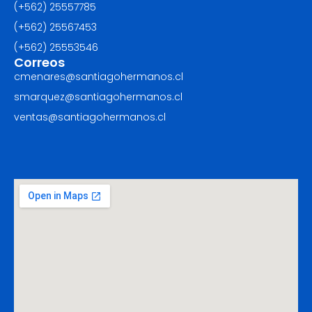
(+562) 25557785
(+562) 25567453‬
(+562) ‪25553546
Correos
cmenares@santiagohermanos.cl
smarquez@santiagohermanos.cl
ventas@santiagohermanos.cl