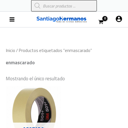
Búsqueda
Ir
de
al
productos
Main
contenido
Menu
Inicio
/ Productos etiquetados “enmascarado”
enmascarado
Mostrando el único resultado