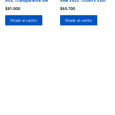
mts. Transparente 3M
VHB 5952 12mm x 33m
$
81.000
$
60.700
Añadir al carrito
Añadir al carrito