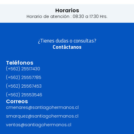
Horarios
Horario de atención : 08:30 a 17:30 Hrs.
¿Tienes dudas o consultas?
Contáctanos
Teléfonos
(+562) 25517430‬
(+562) 25557785
(+562) 25567453‬
(+562) ‪25553546
Correos
cmenares@santiagohermanos.cl
smarquez@santiagohermanos.cl
ventas@santiagohermanos.cl