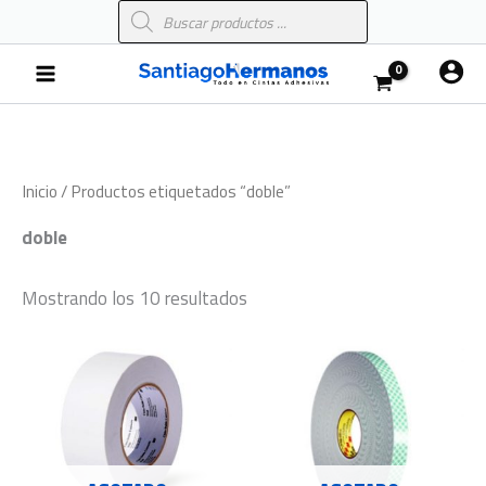
Búsqueda
Ir
de
al
productos
Main
contenido
Menu
Inicio
/ Productos etiquetados “doble”
doble
Mostrando los 10 resultados