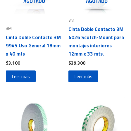
AGOTADO
AGOTADO
3M
3M
Cinta Doble Contacto 3M
Cinta Doble Contacto 3M
4026 Scotch-Mount para
9945 Uso General 18mm
montajes interiores
x 40 mts
12mm x 33 mts.
$
3.100
$
39.300
Leer más
Leer más