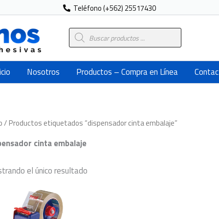
Teléfono (+562) 25517430
Búsqueda
de
productos
icio
Nosotros
Productos – Compra en Línea
Contac
o
/ Productos etiquetados “dispensador cinta embalaje”
pensador cinta embalaje
trando el único resultado