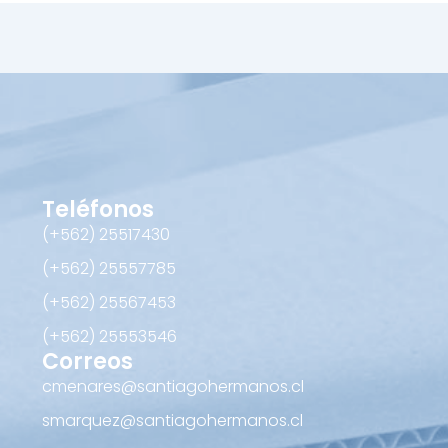
Teléfonos
(+562) 25517430‬
(+562) 25557785
(+562) 25567453‬
(+562) ‪25553546
Correos
cmenares@santiagohermanos.cl
smarquez@santiagohermanos.cl