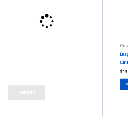
Cint
Dis
Cin
$
13
A
LIMPIAR