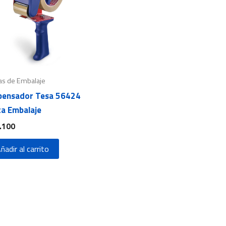
as de Embalaje
pensador Tesa 56424
ta Embalaje
.100
ñadir al carrito